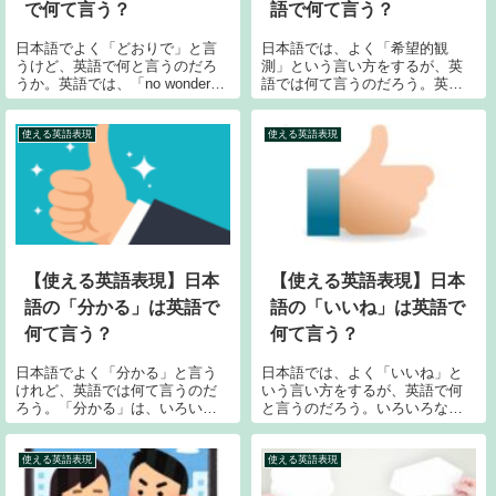
で何て言う？
語で何て言う？
日本語でよく「どおりで」と言
日本語では、よく「希望的観
うけど、英語で何と言うのだろ
測」という言い方をするが、英
うか。英語では、「no wonder」
語では何て言うのだろう。英語
を使う。通常、No wonder. また
の口語では、「wishful thinking」
は No wonder ～ (文の形をとる)
という表現を使う。今回は、
元々 「wonder」には、「驚くべ
「希望的観測」の英語表現、そ
使える英語表現
使える英語表現
きこと」という意味があるの...
の英語の意味、形容詞
「wishful」の動詞「wish」...
【使える英語表現】日本
【使える英語表現】日本
語の「分かる」は英語で
語の「いいね」は英語で
何て言う？
何て言う？
日本語でよく「分かる」と言う
日本語では、よく「いいね」と
けれど、英語では何て言うのだ
いう言い方をするが、英語で何
ろう。「分かる」は、いろいろ
と言うのだろう。いろいろな言
な言い回しがあるが、一番オー
い回しがあるが、その一つとし
ソドックスな表現は、やはり「I
て「like」(好む) という動詞を使
get it」、「I understand」、「I
って表現することができる。例
使える英語表現
使える英語表現
see」であろう。ただ、別な言い
えば、SNS の「いいね!」ボタン