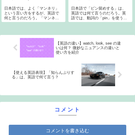
日本語では、よく「マンネリ」
日本語で「ピン留めする」は、
という言い方をするが、英語で
英語では何て言うのだろう。英
何と言うのだろう。「マンネ
語では、動詞の「pin」を使う。
リ」は、「mannerism」(マンネ
文字どおり、「ピンで止める」
リズム (文学、芸術などの表現方
という意味。この「pin」という
法が型にはまっていること) の意
動詞は、例えば、Windows 10 で
味) を省略した和製英語なので、
も、以下のように、スタートボ
このままでは通じない。英...
タンからのアプリを「スタ...
【英語の違い】watch, look, see の違
いは何？ 微妙なニュアンスの違いと
使い方を紹介
【使える英語表現】「知らんぷりす
る」は、英語で何て言う？
コメント
コメントを書き込む