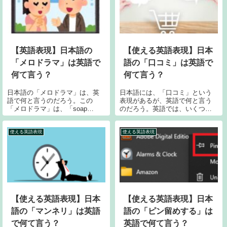
方でよく使わ...
の「いいね」も、「LIKE」...
【英語表現】日本語の
【使える英語表現】日本
「メロドラマ」は英語で
語の「口コミ」は英語で
何て言う？
何て言う？
日本語の「メロドラマ」は、英
日本語には、「口コミ」という
語で何と言うのだろう。この
表現があるが、英語で何と言う
「メロドラマ」は、「soap
のだろう。英語では、いくつか
opera」という用語を使って表現
言い回しがあるが、ネィティブ
することができる。文字通りの
が使う表現としては「word of
意味は「石鹸オペラ」。石鹸製
mouth」が一番近いようだ。今回
使える英語表現
使える英語表現
造会社がラジオ・ドラマのスポ
は、「口コミ」の英語表現、そ
ンサーとなっていたことから
の英語の意味、「word of...
「ソープオペ...
【使える英語表現】日本
【使える英語表現】日本
語の「マンネリ」は英語
語の「ピン留めする」は
で何て言う？
英語で何て言う？