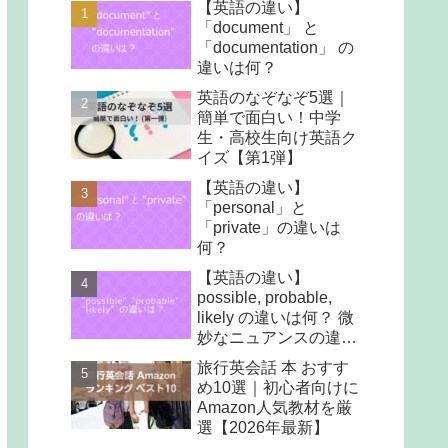
【英語の違い】
「document」 と
「documentation」 の
違いは何？
英語のなぞなぞ5選｜
簡単で面白い！中学
生・高校生向け英語ク
イズ【第1弾】
【英語の違い】
「personal」と
「private」の違いは
何？
【英語の違い】
possible, probable,
likely の違いは何？ 微
妙なニュアンスの違い
と使い方を紹介 !
旅行英会話 本 おすす
め10選｜初心者向けに
Amazon人気教材を厳
選【2026年最新】