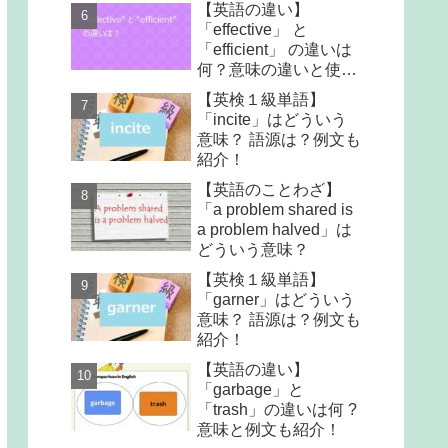
【英語の違い】
「effective」 と
「efficient」 の違いは
何？意味の違いと使い
方を紹介 !
【英検１級単語】
「incite」はどういう
意味？ 語源は？例文も
紹介！
【英語のことわざ】
「a problem shared is
a problem halved」は
どういう意味？
【英検１級単語】
「garner」はどういう
意味？ 語源は？例文も
紹介！
【英語の違い】
「garbage」と
「trash」の違いは何 ?
意味と例文も紹介！