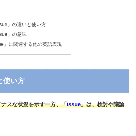
issue」の違いと使い方
ssue」の意味
issue」に関連する他の英語表現
いと使い方
イナスな状況を示す一方、「
Issue
」
は、検討や議論