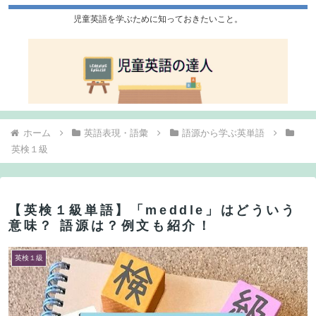
児童英語を学ぶために知っておきたいこと。
ホーム
英語表現・語彙
語源から学ぶ英単語
英検１級
【英検１級単語】「meddle」はどういう
意味？ 語源は？例文も紹介！
英検１級