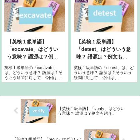
insulate の意味Longman 辞書に
apprehend の意味Cambridge
英検１級
英検１級
よると、「insulate」の意味は、
Dictionary によると、「a...
以...
【英検１級単語】
【英検１級単語】
「excavate」はどうい
「detest」はどういう意
う意味？ 語源は？例文
味？ 語源は？例文も紹
も紹介！
介！
英検１級単語の「excavate」
英検１級単語の「detest」は、ど
は、どういう意味？ 語源は？そ
ういう意味？ 語源は？そういう
ういう疑問に対して、今回は、
疑問に対して、今回は、
「excavate」の意味、語源、例
「detest」の意味、語源、例文に
文について書いていきます。
ついて書いていきます。detest
excavate の意味Longman 辞書に
の意味Longman 辞書によると、
よると、「excavate」の意味
「detest」の意味は、以下のとお
は、以...
り。to...
【英検１級単語】「verify」はどうい
う意味？ 語源は？例文も紹介！
【英検１級単語】「recur」はどういう