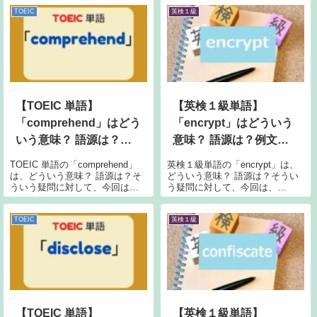
TOEIC
英検１級
【TOEIC 単語】
【英検１級単語】
「comprehend」はどう
「encrypt」はどういう
いう意味？ 語源は？例
意味？ 語源は？例文も
文も紹介！
紹介！
TOEIC 単語の「comprehend」
英検１級単語の「encrypt」は、
は、どういう意味？ 語源は？そ
どういう意味？ 語源は？そうい
ういう疑問に対して、今回は、
う疑問に対して、今回は、
「comprehend」の意味、語源、
「encrypt」の意味、語源、例文
例文について書いていきます。
について書いていきます。
comprehend の意味Longman 辞
encrypt の意味Longman 辞書に
TOEIC
英検１級
書によると、「compreh...
よると、「encrypt」の意味は、
以下のとお...
【TOEIC 単語】
【英検１級単語】